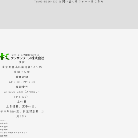
Tel:
03-5396-9331
お問い合わせフォームはこちら
住所
東京都豊島区南池袋3-13-15
東伸ビル7F
営業時間
AM8:30～PM17:30
電話番号
03-5396-9331（AM8:30～
PM17:30）
定休日
土日祝日、夏季休業、
年末年始休業、創業記念日（2
月6日）
HOME
会社案内
事業紹介
取扱機械
バッテリー機関車・サーボロコ
運搬機器