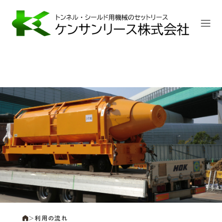
利
用
の
流
れ
＞
利用の流れ