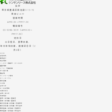
住所
東京都豊島区南池袋3-13-15
東伸ビル7F
営業時間
AM8:30～PM17:30
電話番号
03-5396-9331（AM8:30～
PM17:30）
定休日
土日祝日、夏季休業、
年末年始休業、創業記念日（2
月6日）
HOME
会社案内
事業紹介
取扱機械
バッテリー機関車・サーボロコ
運搬機器
レール・軌道装置
ずり積み機
掘削機
コンクリート機械
ターンテーブル
換気装置
その他
お知らせ
よくある質問
利用の流れ
お問い合わせ
採用情報
営業×正社員×豊島区
経理×正社員×豊島区
電気技術員×正社員×相模原市
電気技術員×正社員×東松山市
機械整備×正社員×相模原市
機械整備×正社員×東松山市