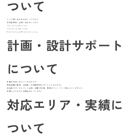
ついて
どこに問い合わせればいいですか？
本社営業部へお問い合わせください
TEL:03-5396-9331
FAX:03-5396-9333
Mail:honsya@kensanl.co.jp
計画・設計サポート
について
計画の手伝いはしてくれますか？
検討図面や書類、発注者への提出物等サポートしております。
発注者やコンサルタント会社へ積算や計画、機械のスペックイン等はしていますか？
案件によりますが多数協力しています。
対応エリア・実績に
ついて