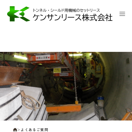
よ
く
あ
る
ご
質
問
＞
よくあるご質問